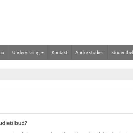
ma
Undervisning
Kontakt
Andre studier
Studentbe
dietilbud?