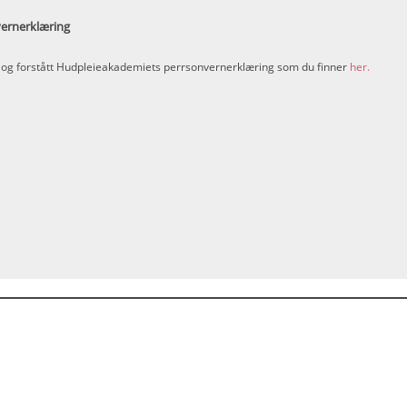
vernerklæring
st og forstått Hudpleieakademiets perrsonvernerklæring som du finner
her.