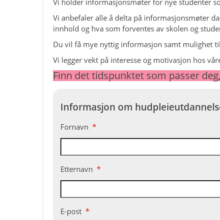
Vi holder informasjonsmøter for nye studenter s
Vi anbefaler alle å delta på informasjonsmøter da 
innhold og hva som forventes av skolen og studen
Du vil få mye nyttig informasjon samt mulighet ti
Vi legger vekt på interesse og motivasjon hos våre
Finn det tidspunktet som passer deg, 
Informasjon om hudpleieutdannel
Fornavn
*
Etternavn
*
E-post
*