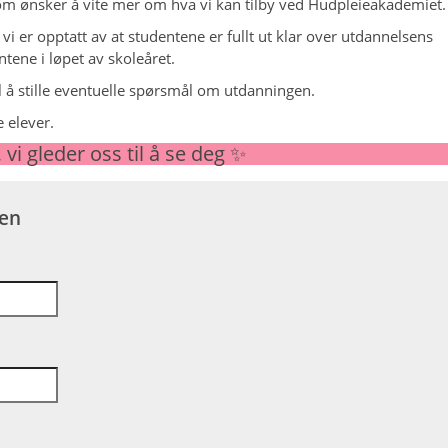
om ønsker å vite mer om hva vi kan tilby ved Hudpleieakademiet.
vi er opptatt av at studentene er fullt ut klar over utdannelsens
tene i løpet av skoleåret.
l å stille eventuelle spørsmål om utdanningen.
 elever.
vi gleder oss til å se deg ✨
sen